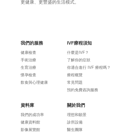
更健康、更豐盛的生活模式。
我們的服務
IVF療程須知
健康檢查
什麼是IVF？
手術治療
了解你的症狀
生育治療
你適合進行 IVF 療程嗎？
懷孕檢查
療程概覽
飲食與心理健康
常見問題
預約免費咨詢服務
資料庫
關於我們
我們的成功率
理想和願景
健康資料館
診所設備
影像展覽館
醫生團隊